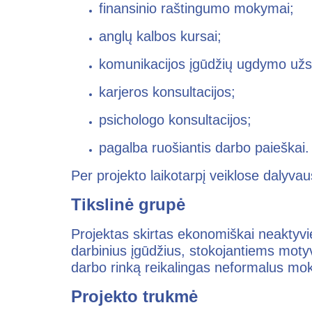
finansinio raštingumo mokymai;
anglų kalbos kursai;
komunikacijos įgūdžių ugdymo užs
karjeros konsultacijos;
psichologo konsultacijos;
pagalba ruošiantis darbo paieškai.
Per projekto laikotarpį veiklose dalyvau
Tikslinė grupė
Projektas skirtas ekonomiškai neakty
darbinius įgūdžius, stokojantiems motyva
darbo rinką reikalingas neformalus moky
Projekto trukmė