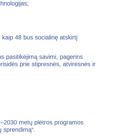
chnologijas;
kaip 48 bus socialinę atskirtį
ns pasitikėjimą savimi, pagerins
isidės prie stipresnės, atviresnės ir
2–2030 metų plėtros programos
ų sprendimą“.