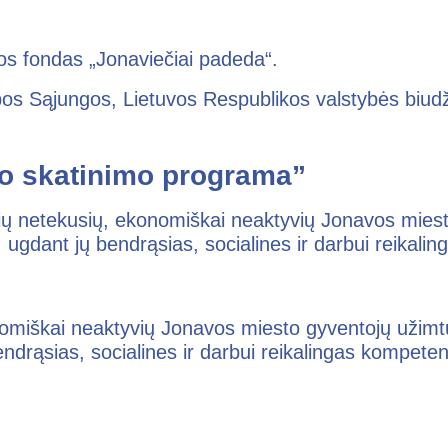
os fondas „Jonaviečiai padeda“.
os Sąjungos, Lietuvos Respublikos valstybės biudž
o skatinimo programa”
džių netekusių, ekonomiškai neaktyvių Jonavos mies
, ugdant jų bendrąsias, socialines ir darbui reikali
onomiškai neaktyvių Jonavos miesto gyventojų užim
bendrąsias, socialines ir darbui reikalingas kompeten