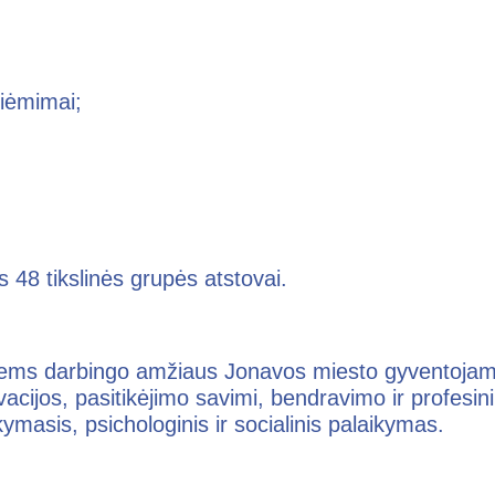
iėmimai;
s 48 tikslinės grupės atstovai.
viems darbingo amžiaus Jonavos miesto gyventojam
cijos, pasitikėjimo savimi, bendravimo ir profesini
masis, psichologinis ir socialinis palaikymas.