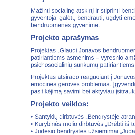
Mažinti socialinę atskirtį ir stiprinti 
gyventojai galėtų bendrauti, ugdyti emoci
bendruomenės gyvenime.
Projekto aprašymas
Projektas „Glaudi Jonavos bendruomenė“
patiriantiems asmenims – vyresnio am
psichosocialinių sunkumų patiriantiem
Projektas atsirado reaguojant į Jonavos
emocinės gerovės problemas. Įgyvendinam
pasitikėjimą savimi bei aktyviau įsitra
Projekto veiklos:
• Santykių dirbtuvės „Bendrystėje atra
• Kūrybinės molio dirbtuvės „Drėbti iš t
• Judesio bendrystės užsiėmimai „Juda