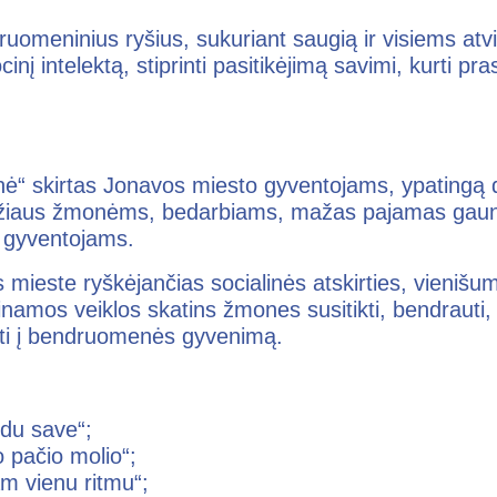
bendruomeninius ryšius, sukuriant saugią ir visiems a
nį intelektą, stiprinti pasitikėjimą savimi, kurti pr
 skirtas Jonavos miesto gyventojams, ypatingą dėm
žiaus žmonėms, bedarbiams, mažas pajamas gaunan
s gyventojams.
 mieste ryškėjančias socialinės atskirties, vienišu
os veiklos skatins žmones susitikti, bendrauti, mo
ukti į bendruomenės gyvenimą.
ndu save“;
o pačio molio“;
m vienu ritmu“;