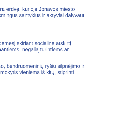
tvirą erdvę, kurioje Jonavos miesto
asmingus santykius ir aktyviai dalyvauti
esį skiriant socialinę atskirtį
tiems, negalią turintiems ar
mo, bendruomeninių ryšių silpnėjimo ir
kytis vieniems iš kitų, stiprinti