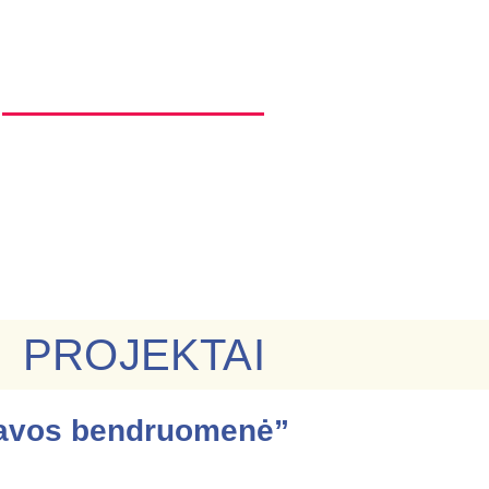
navos bendru
PROJEKTAI
avos bendruomenė”