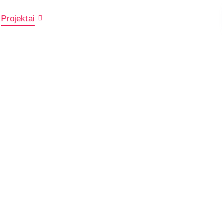
Projektai
Prisijunk
Kontaktai
 jonaviečiams, skirtos stiprinti tarpusavio ryšį