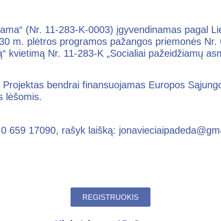
grama“ (Nr. 11-283-K-0003) įgyvendinamas pagal Li
030 m. plėtros programos pažangos priemonės Nr. 
“ kvietimą Nr. 11-283-K „Socialiai pažeidžiamų asme
. Projektas bendrai finansuojamas Europos Sąjungo
s lėšomis.
0 659 17090, rašyk laišką: jonavieciaipadeda@gmai
REGISTRUOKIS