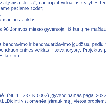
vilgsnis į stresą“, naudojant virtualios realybės te
 tame pačiame sode“;
u“;
tinančios veiklos.
us 96 Jonavos miesto gyventojai, iš kurių ne mažiau 
ins bendravimo ir bendradarbiavimo įgūdžius, padidi
 bendruomenines veiklas ir savanorystę. Projektas pr
s kūrimo.
nė“ (Nr. 11-287-K-0002) įgyvendinamas pagal 202
 „Didinti visuomenės įsitraukimą į vietos problem