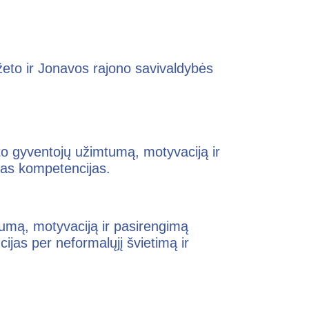
eto ir Jonavos rajono savivaldybės
to gyventojų užimtumą, motyvaciją ir
ngas kompetencijas.
tumą, motyvaciją ir pasirengimą
cijas per neformalųjį švietimą ir