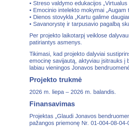
• Streso valdymo edukacijos „Virtualus ž
• Emocinio intelekto mokymai „Augam
• Dienos stovykla „Kartu galime daugia
• Savanorystę ir tarpusavio pagalbą ska
Per projekto laikotarpį veiklose dalyva
patiriantys asmenys.
Tikimasi, kad projekto dalyviai sustipr
emocinę savijautą, aktyviau įsitrauks į
labiau vieningos Jonavos bendruomenė
Projekto trukmė
2026 m. liepa – 2026 m. balandis.
Finansavimas
Projektas „Glaudi Jonavos bendruome
pažangos priemonę Nr. 01-004-08-04-01