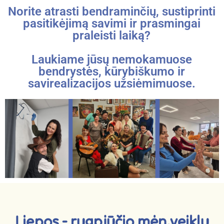
Norite atrasti bendraminčių, sustiprinti
pasitikėjimą savimi ir prasmingai
praleisti laiką?
Laukiame jūsų nemokamuose
bendrystės, kūrybiškumo ir
savirealizacijos užsiėmimuose.
Liepos - rugpjūčio mėn.veiklų