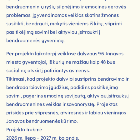
bendruomeninių ryšių silpnėjimo ir emocinės gerovės
problemas. Įgyvendinamos veiklos skatins žmones
susitikti, bendrauti, mokytis vieniems iš kitų, stiprinti
pasitikėjimą savimi bei aktyviau įsitraukti į
bendruomenės gyvenimą.
Per projekto laikotarpį veiklose dalyvaus 96 Jonavos
miesto gyventojai, iš kurių ne mažiau kaip 48 bus
socialinę atskirtį patiriantys asmenys.
Tikimasi, kad projekto dalyviai sustiprins bendravimo ir
bendradarbiavimo įgūdžius, padidins pasitikėjimą
savimi, pagerins emocinę savijautą, aktyviau įsitrauks į
bendruomenines veiklas ir savanorystę. Projektas
prisidės prie stipresnės, atviresnės ir labiau vieningos
Jonavos bendruomenės kūrimo.
Projekto trukmė
2026 m. liepa – 2027 m. balandis.